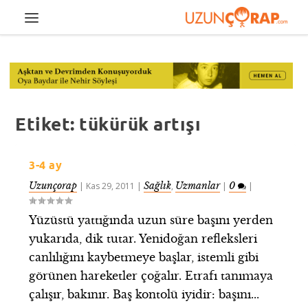
Etiket:
tükürük artışı
3-4 ay
Uzunçorap
Sağlık
Uzmanlar
0
|
Kas 29, 2011
|
,
|
|
Yüzüstü yattığında uzun süre başını yerden
yukarıda, dik tutar. Yenidoğan refleksleri
canlılığını kaybetmeye başlar, istemli gibi
görünen hareketler çoğalır. Etrafı tanımaya
çalışır, bakınır. Baş kontolü iyidir: başını...