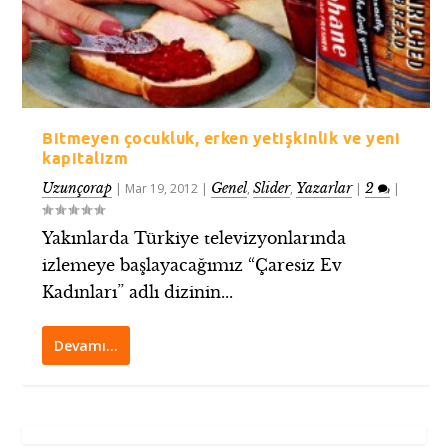
Bitmeyen çocukluk, erken yetişkinlik ve yeni
kapitalizm
Uzunçorap
Genel
Slider
Yazarlar
2
|
Mar 19, 2012
|
,
,
|
|
Yakınlarda Türkiye televizyonlarında
izlemeye başlayacağımız “Çaresiz Ev
Kadınları” adlı dizinin...
Devamı…