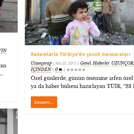
’IN
Rakamlarla Türkiye'de çocuk manzaraları
Uzunçorap
Genel
Haberler
UZUNÇOR
|
Nis 23, 2013
|
,
,
yan
İÇİNDEN
0
|
|
..
Özel günlerde, günün önemine atfen özel
ya da haber bülteni hazırlayan TÜİK, “23 N
Devamı…