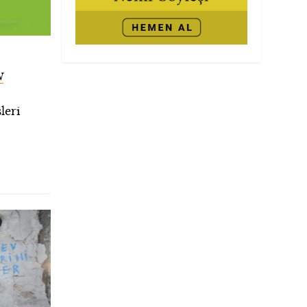
N
leri