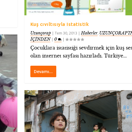
Kuş cıvıltısıyla istatistik
Uzunçorap
Haberler
UZUNÇORAP’I
|
Tem 30, 2013
|
,
İÇİNDEN
0
|
|
Çocuklara istatistiği sevdirmek için kuş ses
olan internet sayfası hazırladı. Türkiye...
Devamı…