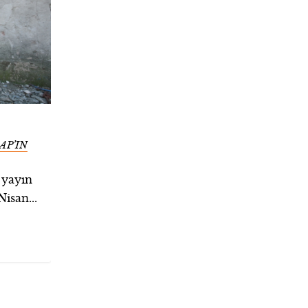
AP’IN
 yayın
isan...