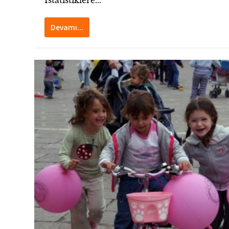
İstatistiklere...
Devamı…