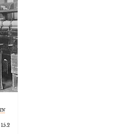
IN
 15.2
..