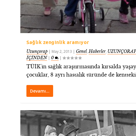
Sağlık zenginlik aramıyor
Uzunçorap
Genel
Haberler
UZUNÇORAP
|
May 2, 2013
|
,
,
İÇİNDEN
0
|
|
TÜİK’in sağlık araştırmasında kırsalda yaşa
çocuklar, 8 ayrı hastalık türünde de kentteki.
Devamı…