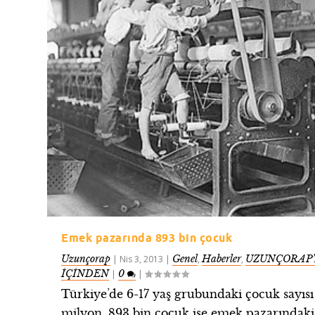
Emek pazarında 893 bin çocuk
Uzunçorap
Genel
Haberler
UZUNÇORAP’
|
Nis 3, 2013
|
,
,
İÇİNDEN
0
|
|
Türkiye’de 6-17 yaş grubundaki çocuk sayısı
milyon. 893 bin çocuk ise emek pazarındaki.