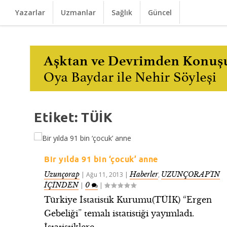
Yazarlar
Uzmanlar
Sağlık
Güncel
Etiket:
TÜİK
Bir yılda 91 bin ‘çocuk’ anne
Uzunçorap
Haberler
UZUNÇORAP’IN
|
Ağu 11, 2013
|
,
İÇİNDEN
0
|
|
Türkiye İstatistik Kurumu(TÜİK) “Ergen
Gebeliği” temalı istatistiği yayımladı.