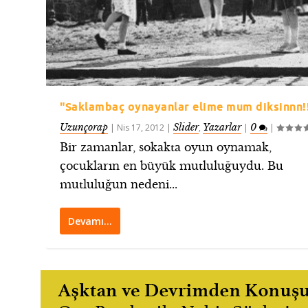
"Saklambaç oynayanlar elime mum diksinnn!!
Uzunçorap
Slider
Yazarlar
0
|
Nis 17, 2012
|
,
|
|
Bir zamanlar, sokakta oyun oynamak,
çocukların en büyük mutluluğuydu. Bu
mutluluğun nedeni...
Devamı…