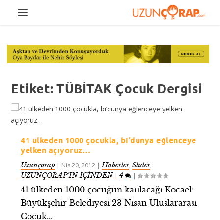
Etiket:
TÜBİTAK Çocuk Dergisi
41 ülkeden 1000 çocukla, bi’dünya eğlenceye
yelken açıyoruz…
Uzunçorap
Haberler
Slider
|
Nis 20, 2012
|
,
,
UZUNÇORAP’IN İÇİNDEN
4
|
|
41 ülkeden 1000 çocuğun katılacağı Kocaeli
Büyükşehir Belediyesi 23 Nisan Uluslararası
Çocuk...