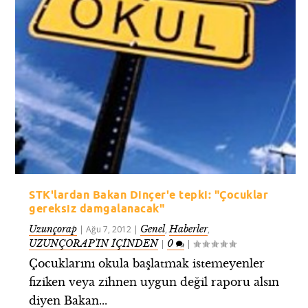
STK'lardan Bakan Dinçer'e tepki: "Çocuklar
gereksiz damgalanacak"
Uzunçorap
Genel
Haberler
|
Ağu 7, 2012
|
,
,
UZUNÇORAP’IN İÇİNDEN
0
|
|
Çocuklarını okula başlatmak istemeyenler
fiziken veya zihnen uygun değil raporu alsın
diyen Bakan...