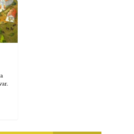
ra
var.