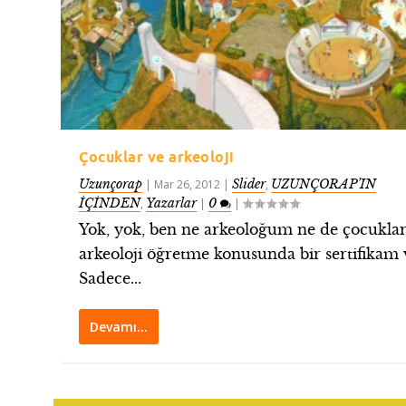
Çocuklar ve arkeoloji
Uzunçorap
Slider
UZUNÇORAP’IN
|
Mar 26, 2012
|
,
İÇİNDEN
Yazarlar
0
,
|
|
Yok, yok, ben ne arkeoloğum ne de çocukla
arkeoloji öğretme konusunda bir sertifikam 
Sadece...
Devamı…