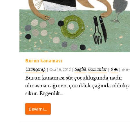
Burun kanaması
Uzunçorap
Sağlık
Uzmanlar
0
|
Oca 16, 2012
|
,
|
|
Burun kanaması süt çocukluğunda nadir
olmasına rağmen, çocukluk çağında oldukç
sıktır. Ergenlik...
Devamı…