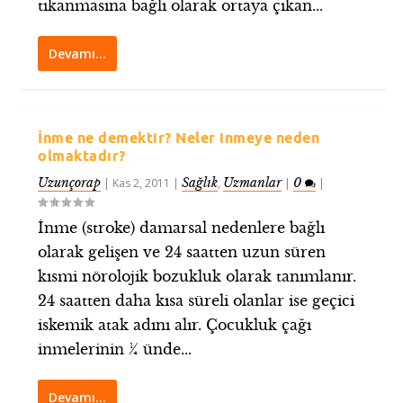
tıkanmasına bağlı olarak ortaya çıkan...
Devamı…
İnme ne demektir? Neler inmeye neden
olmaktadır?
Uzunçorap
Sağlık
Uzmanlar
0
|
Kas 2, 2011
|
,
|
|
İnme (stroke) damarsal nedenlere bağlı
olarak gelişen ve 24 saatten uzun süren
kısmi nörolojik bozukluk olarak tanımlanır.
24 saatten daha kısa süreli olanlar ise geçici
iskemik atak adını alır. Çocukluk çağı
inmelerinin ¼ ünde...
Devamı…