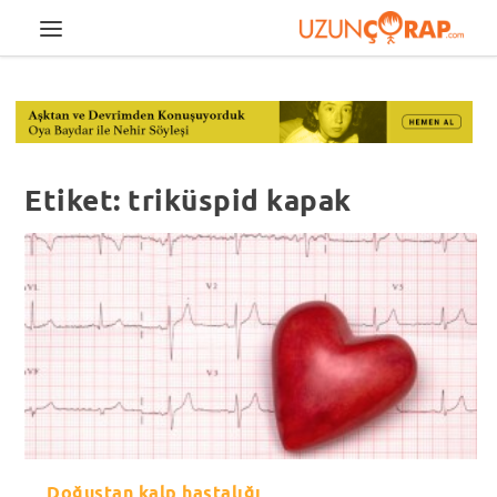
Etiket:
triküspid kapak
Doğuştan kalp hastalığı