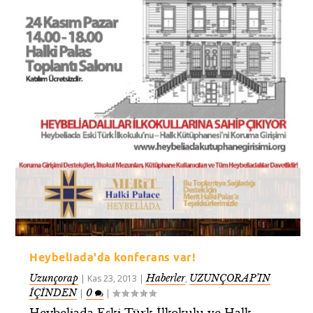
Heybeliada'da konferans var!
Uzunçorap
Haberler
UZUNÇORAP’IN
|
Kas 23, 2013
|
,
İÇİNDEN
0
|
|