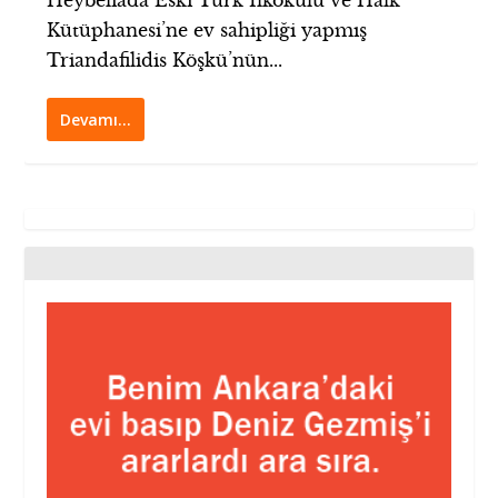
Heybeliada Eski Türk İlkokulu ve Halk
Kütüphanesi’ne ev sahipliği yapmış
Triandafilidis Köşkü’nün...
Devamı…