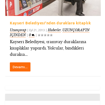
Kayseri Belediyesi'nden duraklara kitaplık
Uzunçorap
Haberler
UZUNÇORAP’IN
|
Eyl 21, 2013
|
,
İÇİNDEN
0
|
|
Kayseri Belediyesi, tramvay duraklarına
kitaplıklar yaptırdı. Yolcular, bindikleri
durakta...
Devamı…