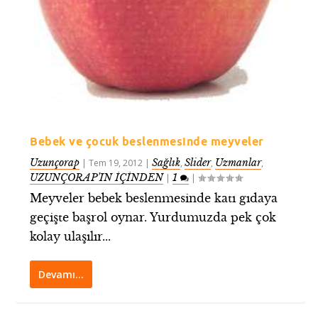
Bebek ve çocuk beslenmesinde meyveler
Uzunçorap
Sağlık
Slider
Uzmanlar
|
Tem 19, 2012
|
,
,
,
UZUNÇORAP’IN İÇİNDEN
1
|
|
Meyveler bebek beslenmesinde katı gıdaya
geçişte başrol oynar. Yurdumuzda pek çok
kolay ulaşılır...
Devamı…