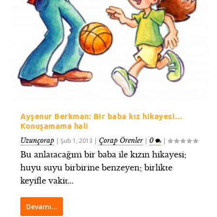
Ayşenur Berkman: Bir baba kız hikayesi…
Konuşamama hali
Uzunçorap
Çorap Örenler
0
|
Şub 1, 2013
|
|
|
Bu anlatacağım bir baba ile kızın hikayesi;
huyu suyu birbirine benzeyen; birlikte
keyifle vakit...
Devamı…