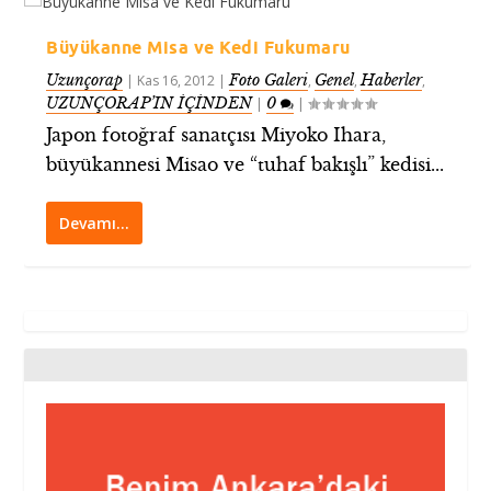
Büyükanne Misa ve Kedi Fukumaru
Uzunçorap
Foto Galeri
Genel
Haberler
|
Kas 16, 2012
|
,
,
,
UZUNÇORAP’IN İÇİNDEN
0
|
|
Japon fotoğraf sanatçısı Miyoko Ihara,
büyükannesi Misao ve “tuhaf bakışlı” kedisi...
Devamı…