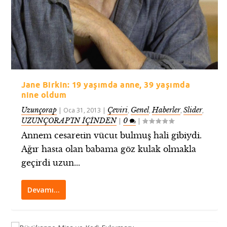
Jane Birkin: 19 yaşımda anne, 39 yaşımda
nine oldum
Uzunçorap
Çeviri
Genel
Haberler
Slider
|
Oca 31, 2013
|
,
,
,
,
UZUNÇORAP’IN İÇİNDEN
0
|
|
Annem cesaretin vücut bulmuş hali gibiydi.
Ağır hasta olan babama göz kulak olmakla
geçirdi uzun...
Devamı…