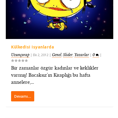
Külkedisi isyanlarda
Uzunçorap
Genel
Slider
Yazarlar
0
|
Eki 2, 2012
|
,
,
|
|
Bir zamanlar özgür kadınlar ve keklikler
varmış! Bacaksız’ın Kitaplığı bu hafta
annelere,...
Devamı…