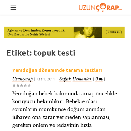
Etiket:
topuk testi
Yenidoğan döneminde tarama testleri
Uzunçorap
Sağlık
Uzmanlar
0
|
Kas 1, 2011
|
,
|
|
Yenidoğan bebek bakımında amaç öncelikle
koruyucu hekimliktir. Bebekte olası
sorunların mümkünse doğum anından
itibaren ona zarar vermeden saptanması,
gereken önlem ve tedavinin hızla