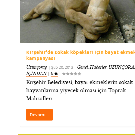
Kırşehir'de sokak köpekleri için bayat ekme
kampanyası
Uzunçorap
Genel
Haberler
UZUNÇORAP
|
Şub 20, 2013
|
,
,
İÇİNDEN
0
|
|
Kırşehir Belediyesi, bayat ekmeklerin sokak
hayvanlarına yiyecek olması için Toprak
Mahsulleri...
Devamı…