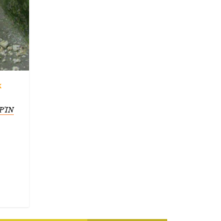
k
’IN