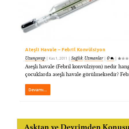
Ateşli Havale – Febril Konvülsiyon
Uzunçorap
Sağlık
Uzmanlar
0
|
Kas 1, 2011
|
,
|
|
Ateşli havale (Febril konvülziyon) nedir han
çocuklarda ateşli havale görülmektedir? Febri
Devamı…