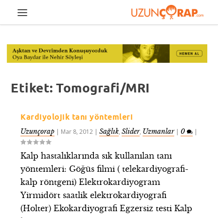
Etiket:
Tomografi/MRI
Kardiyolojik tanı yöntemleri
Uzunçorap
Sağlık
Slider
Uzmanlar
0
|
Mar 8, 2012
|
,
,
|
|
Kalp hastalıklarında sık kullanılan tanı
yöntemleri: Göğüs filmi ( telekardiyografi-
kalp röntgeni) Elektrokardiyogram
Yirmidört saatlik elektrokardiyografi
(Holter) Ekokardiyografi Egzersiz testi Kalp