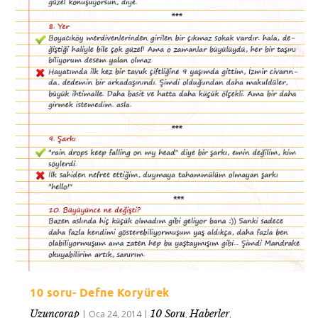
10 soru- Defne Koryürek
Uzunçorap
10 Soru
Haberler
|
Oca 24, 2014
|
,
,