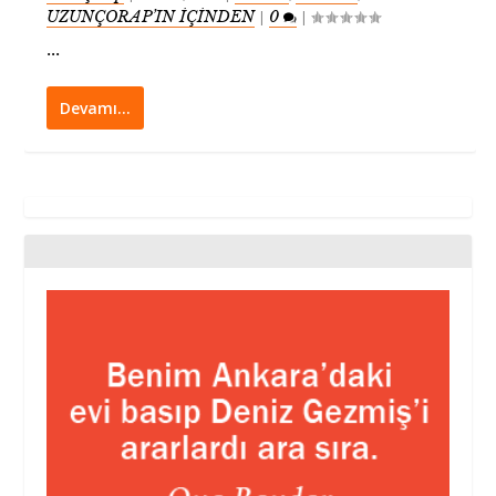
UZUNÇORAP’IN İÇİNDEN
0
|
|
...
Devamı…