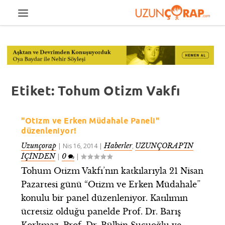
Etiket:
Tohum Otizm Vakfı
"Otizm ve Erken Müdahale Paneli"
düzenleniyor!
Uzunçorap
Haberler
UZUNÇORAP’IN
|
Nis 16, 2014
|
,
İÇİNDEN
0
|
|
Tohum Otizm Vakfı’nın katkılarıyla 21 Nisan
Pazartesi günü “Otizm ve Erken Müdahale”
konulu bir panel düzenleniyor. Katılımın
ücretsiz olduğu panelde Prof. Dr. Barış