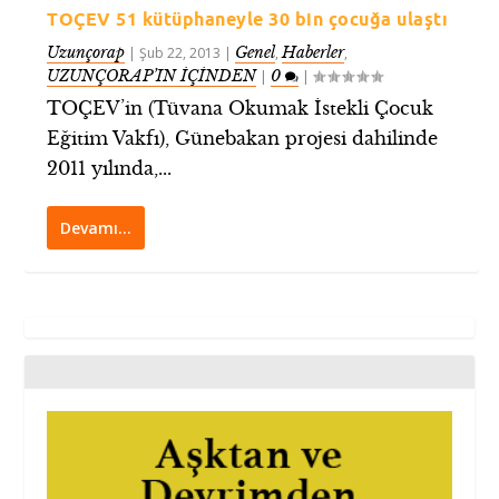
TOÇEV 51 kütüphaneyle 30 bin çocuğa ulaştı
Uzunçorap
Genel
Haberler
|
Şub 22, 2013
|
,
,
UZUNÇORAP’IN İÇİNDEN
0
|
|
TOÇEV’in (Tüvana Okumak İstekli Çocuk
Eğitim Vakfı), Günebakan projesi dahilinde
2011 yılında,...
Devamı…