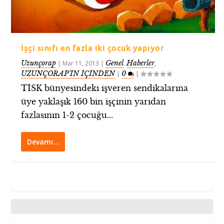
İşçi sınıfı en fazla iki çocuk yapıyor
Uzunçorap
Genel
Haberler
|
Mar 11, 2013
|
,
,
UZUNÇORAP’IN İÇİNDEN
0
|
|
TİSK bünyesindeki işveren sendikalarına
üye yaklaşık 160 bin işçinin yarıdan
fazlasının 1-2 çocuğu...
Devamı…