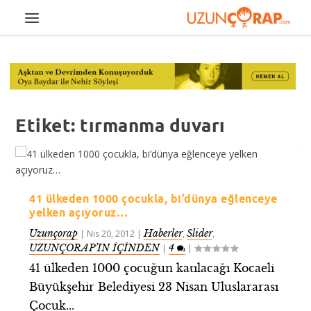
Etiket:
tırmanma duvarı
41 ülkeden 1000 çocukla, bi’dünya eğlenceye
yelken açıyoruz…
Uzunçorap
Haberler
Slider
|
Nis 20, 2012
|
,
,
UZUNÇORAP’IN İÇİNDEN
4
|
|
41 ülkeden 1000 çocuğun katılacağı Kocaeli
Büyükşehir Belediyesi 23 Nisan Uluslararası
Çocuk...