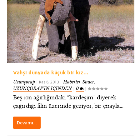
Vahşi dünyada küçük bir kız…
Uzunçorap
Haberler
Slider
|
Kas 8, 2013
|
,
,
UZUNÇORAP’IN İÇİNDEN
0
|
|
Beş ton ağırlığındaki “kardeşim” diyerek
çağırdığı filin üzerinde geziyor, bir çitayla...
Devamı…