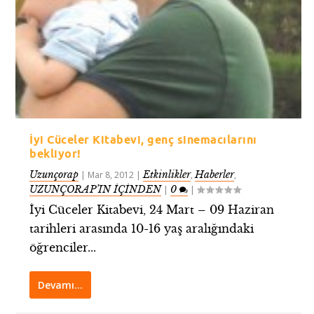
İyi Cüceler Kitabevi, genç sinemacılarını
bekliyor!
Uzunçorap
Etkinlikler
Haberler
|
Mar 8, 2012
|
,
,
UZUNÇORAP’IN İÇİNDEN
0
|
|
İyi Cüceler Kitabevi, 24 Mart – 09 Haziran
tarihleri arasında 10-16 yaş aralığındaki
öğrenciler...
Devamı…