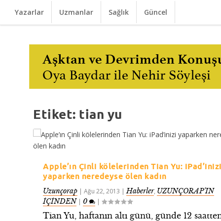
Yazarlar
Uzmanlar
Sağlık
Güncel
Etiket:
tian yu
Apple’ın Çinli kölelerinden Tian Yu: iPad’iniz
yaparken neredeyse ölen kadın
Uzunçorap
Haberler
UZUNÇORAP’IN
|
Ağu 22, 2013
|
,
İÇİNDEN
0
|
|
Tian Yu, haftanın altı günü, günde 12 saatte