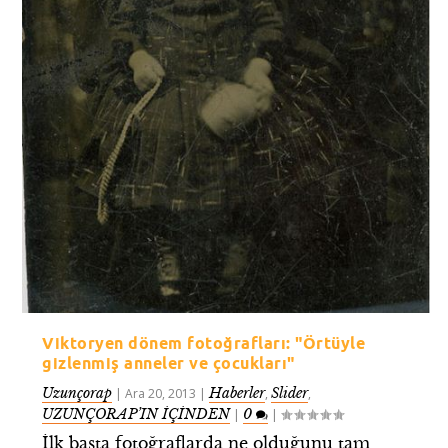
Viktoryen dönem fotoğrafları: "Örtüyle
gizlenmiş anneler ve çocukları"
Uzunçorap
Haberler
Slider
|
Ara 20, 2013
|
,
,
UZUNÇORAP’IN İÇİNDEN
0
|
|
İlk başta fotoğraflarda ne olduğunu tam