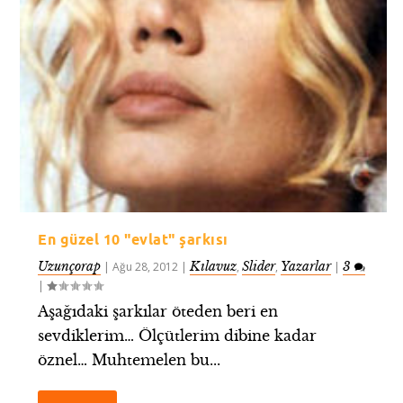
En güzel 10 "evlat" şarkısı
Uzunçorap
Kılavuz
Slider
Yazarlar
3
|
Ağu 28, 2012
|
,
,
|
|
Aşağıdaki şarkılar öteden beri en
sevdiklerim… Ölçütlerim dibine kadar
öznel… Muhtemelen bu...