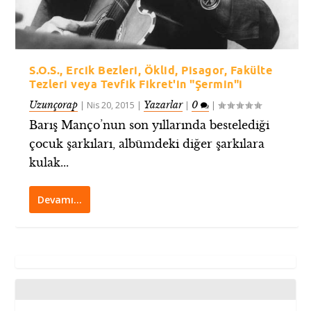
S.O.S., Ercik Bezleri, Öklid, Pisagor, Fakülte
Tezleri veya Tevfik Fikret'in "Şermin"i
Uzunçorap
Yazarlar
0
|
Nis 20, 2015
|
|
|
Barış Manço’nun son yıllarında bestelediği
çocuk şarkıları, albümdeki diğer şarkılara
kulak...
Devamı…