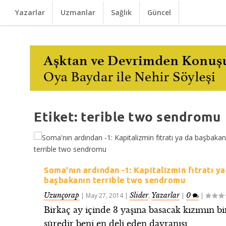
Yazarlar
Uzmanlar
Sağlık
Güncel
Etiket:
terible two sendromu
Soma'nın ardından -1: Kapitalizmin fıtratı ya
başbakanın terrible two sendromu
Uzunçorap
Slider
Yazarlar
0
|
May 27, 2014
|
,
|
|
Birkaç ay içinde 3 yaşına basacak kızımın bi
süredir beni en deli eden davranışı