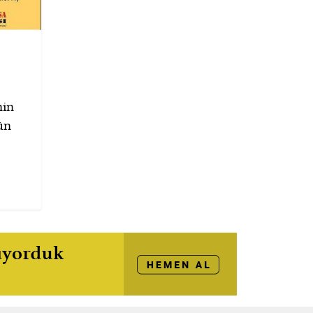
nin
ün