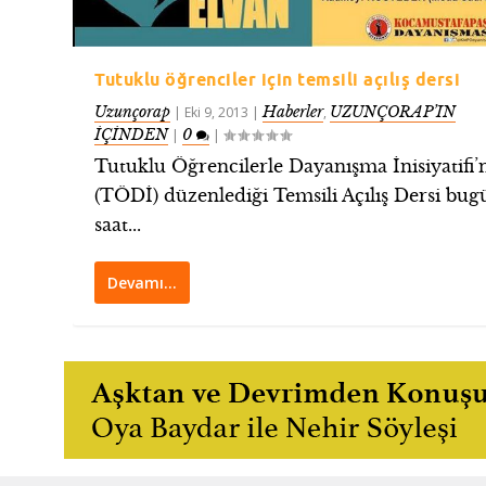
Tutuklu öğrenciler için temsili açılış dersi
Uzunçorap
Haberler
UZUNÇORAP’IN
|
Eki 9, 2013
|
,
İÇİNDEN
0
|
|
Tutuklu Öğrencilerle Dayanışma İnisiyatifi’
(TÖDİ) düzenlediği Temsili Açılış Dersi bug
saat...
Devamı…