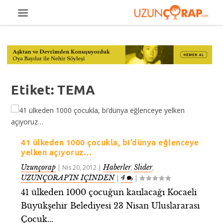
Etiket:
TEMA
41 ülkeden 1000 çocukla, bi’dünya eğlenceye
yelken açıyoruz…
Uzunçorap
Haberler
Slider
|
Nis 20, 2012
|
,
,
UZUNÇORAP’IN İÇİNDEN
4
|
|
41 ülkeden 1000 çocuğun katılacağı Kocaeli
Büyükşehir Belediyesi 23 Nisan Uluslararası
Çocuk...