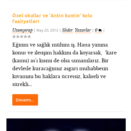
Özel okullar ve ‘Antin kuntin’ kolu
faaliyetleri
Uzunçorap
Slider
Yazarlar
0
|
May 20, 2013
|
,
|
|
Eğitim ve sağlık mühim iş. Hatta yanına
konut ve iletişim hakkını da koyarsak, ‘kare
(kamu) as’ı kısmi de olsa tamamlarız. Bir
devletle kuracağımız asgari muhabbetin
kıvamını bu haklara ücretsiz, kaliteli ve
sürekli...
Devamı…