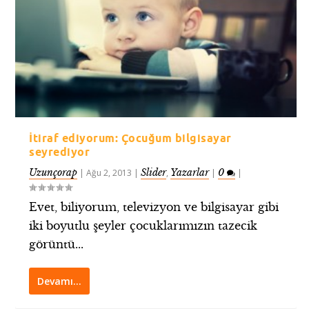
İtiraf ediyorum: Çocuğum bilgisayar
seyrediyor
Uzunçorap
Slider
Yazarlar
0
|
Ağu 2, 2013
|
,
|
|
Evet, biliyorum, televizyon ve bilgisayar gibi
iki boyutlu şeyler çocuklarımızın tazecik
görüntü...
Devamı…