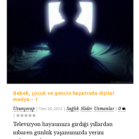
Bebek, çocuk ve gencin hayatında dijital
medya – 1
Uzunçorap
Sağlık
Slider
Uzmanlar
0
|
Tem 30, 2012
|
,
,
|
|
Televizyon hayatımıza girdiği yıllardan
itibaren günlük yaşantımızda yerini