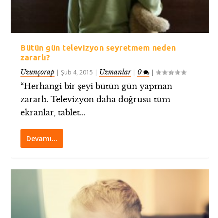
Bütün gün televizyon seyretmem neden
zararlı?
Uzunçorap
Uzmanlar
0
|
Şub 4, 2015
|
|
|
“Herhangi bir şeyi bütün gün yapman
zararlı. Televizyon daha doğrusu tüm
ekranlar, tablet...
Devamı…