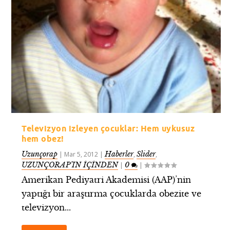
Televizyon izleyen çocuklar: Hem uykusuz
hem obez!
Uzunçorap
Haberler
Slider
|
Mar 5, 2012
|
,
,
UZUNÇORAP’IN İÇİNDEN
0
|
|
Amerikan Pediyatri Akademisi (AAP)’nin
yaptığı bir araştırma çocuklarda obezite ve
televizyon...