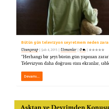
Bütün gün televizyon seyretmem neden zarar
Uzunçorap
Uzmanlar
0
|
Şub 4, 2015
|
|
|
“Herhangi bir şeyi bütün gün yapman zararl
Televizyon daha doğrusu tüm ekranlar, tablet
Devamı…