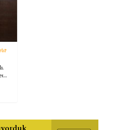
lı?
ı.
...