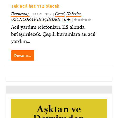
Tek acil hat 112 olacak
Uzunçorap
Genel
Haberler
|
Kas 21, 2012
|
,
,
UZUNÇORAP’IN İÇİNDEN
0
|
|
Acil yardım telefonları, 112 altında
birleştirilecek. Çeşitli kurumlara ait acil
yardım...
Devamı…