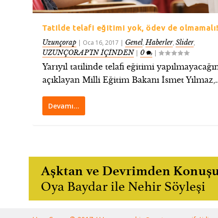
Tatilde telafi eğitimi yok, ödev de olmamalı
Uzunçorap
Genel
Haberler
Slider
|
Oca 16, 2017
|
,
,
,
UZUNÇORAP’IN İÇİNDEN
0
|
|
Yarıyıl tatilinde telafi eğitimi yapılmayacağı
açıklayan Milli Eğitim Bakanı İsmet Yılmaz,..
Devamı…