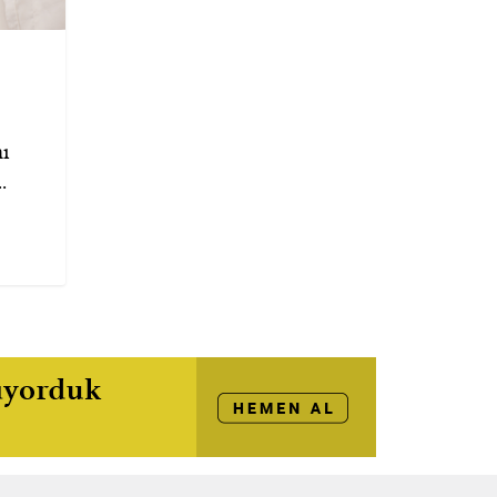
!
nı
.