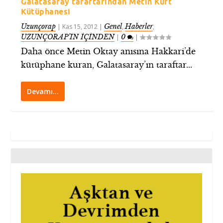
Galatasaray taraftarından Metin Kurt
Kütüphanesi
Uzunçorap
Genel
Haberler
|
Kas 15, 2012
|
,
,
UZUNÇORAP’IN İÇİNDEN
0
|
|
Daha önce Metin Oktay anısına Hakkari’de
kütüphane kuran, Galatasaray’ın taraftar...
Devamı…