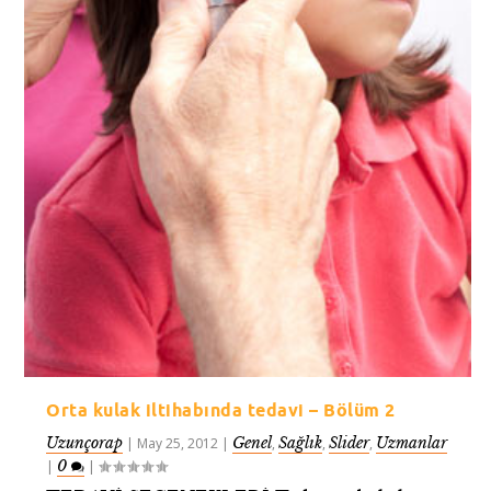
Orta kulak iltihabında tedavi – Bölüm 2
Uzunçorap
Genel
Sağlık
Slider
Uzmanlar
|
May 25, 2012
|
,
,
,
0
|
|