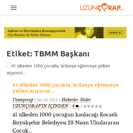
Etiket:
TBMM Başkanı
41 ülkeden 1000 çocukla, bi’dünya eğlenceye
yelken açıyoruz…
Uzunçorap
Haberler
Slider
|
Nis 20, 2012
|
,
,
UZUNÇORAP’IN İÇİNDEN
4
|
|
41 ülkeden 1000 çocuğun katılacağı Kocaeli
Büyükşehir Belediyesi 23 Nisan Uluslararası
Çocuk...