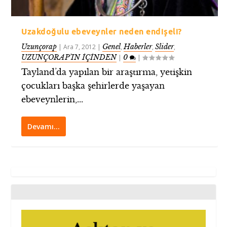
Uzakdoğulu ebeveynler neden endişeli?
Uzunçorap
Genel
Haberler
Slider
|
Ara 7, 2012
|
,
,
,
UZUNÇORAP’IN İÇİNDEN
0
|
|
Tayland’da yapılan bir araştırma, yetişkin
çocukları başka şehirlerde yaşayan
ebeveynlerin,...
Devamı…