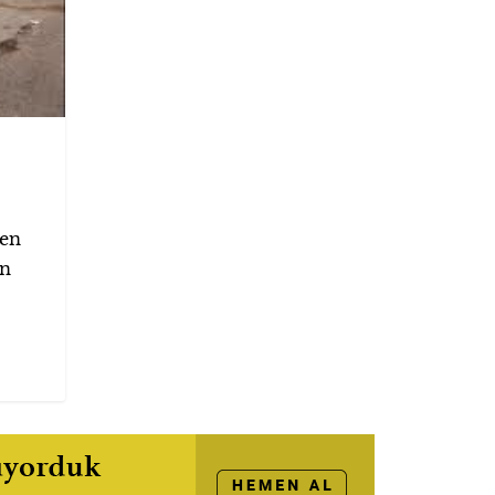
len
en