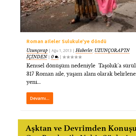
Roman aileler Sulukule'ye döndü
Uzunçorap
Haberler
UZUNÇORAP’IN
|
Ağu 1, 2013
|
,
İÇİNDEN
0
|
|
Kentsel dönüşüm nedeniyle Taşoluk’a sürü
317 Roman aile, yaşam alanı olarak belirlen
yeni...
Devamı…