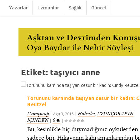
Yazarlar
Uzmanlar
Sağlık
Güncel
Etiket:
taşıyıcı anne
Torununu karnında taşıyan cesur bir kadın: 
Reutzel
Uzunçorap
Haberler
UZUNÇORAP’IN
|
Ağu 3, 2015
|
,
İÇİNDEN
0
|
|
Bu, kesinlikle hiç duymadığınız öykülerden
sadece biri. Hikayenin kahramanlarından bi