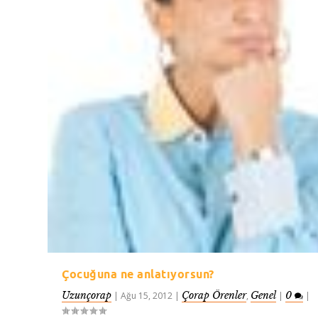
Çocuğuna ne anlatıyorsun?
Uzunçorap
Çorap Örenler
Genel
0
|
Ağu 15, 2012
|
,
|
|