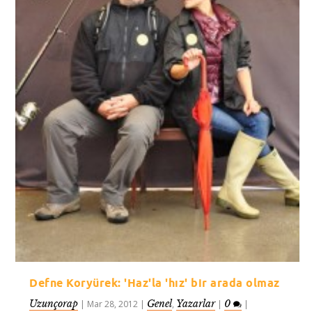
Defne Koryürek: 'Haz'la 'hız' bir arada olmaz
Uzunçorap
Genel
Yazarlar
0
|
Mar 28, 2012
|
,
|
|