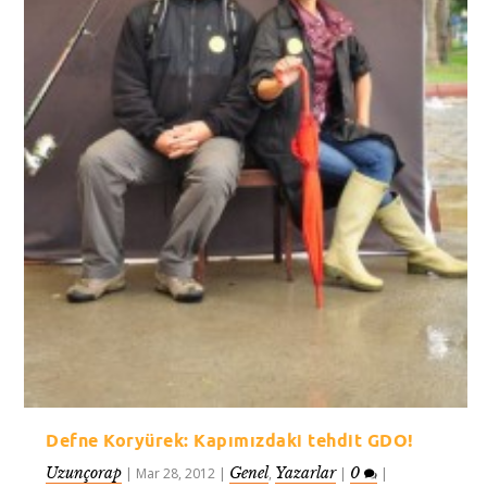
Defne Koryürek: Kapımızdaki tehdit GDO!
Uzunçorap
Genel
Yazarlar
0
|
Mar 28, 2012
|
,
|
|