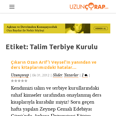
Etiket:
Talim Terbiye Kurulu
Çıkarın Ozan Arif’i Veysel’in yanından ve
ders kitaplarımızdaki hatalar…
Uzunçorap
Slider
Yazarlar
1
|
Eki 31, 2012
|
,
|
|
Kendimizi talim ve terbiye kurullarındaki
tuhaf kimseler tarafından onaylanmış ders
kitaplarıyla kurabilir miyiz? Soru geçen
hafta yapılan Zeynep Cemali Edebiyat