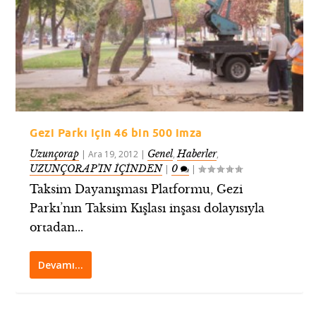
Gezi Parkı için 46 bin 500 imza
Uzunçorap
Genel
Haberler
|
Ara 19, 2012
|
,
,
UZUNÇORAP’IN İÇİNDEN
0
|
|
Taksim Dayanışması Platformu, Gezi
Parkı’nın Taksim Kışlası inşası dolayısıyla
ortadan...
Devamı…