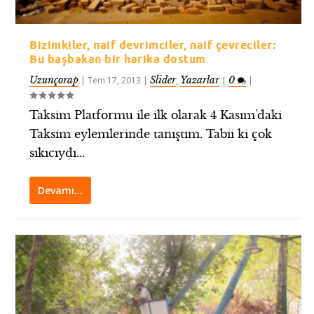
Bizimkiler, naif devrimciler, naif çevreciler:
Bu başbakan bir harika dostum
Uzunçorap
Slider
Yazarlar
0
|
Tem 17, 2013
|
,
|
|
Taksim Platformu ile ilk olarak 4 Kasım’daki
Taksim eylemlerinde tanıştım. Tabii ki çok
sıkıcıydı...
Devamı…