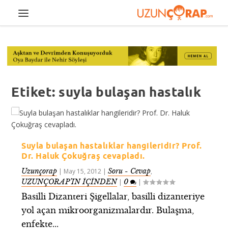
Etiket:
suyla bulaşan hastalık
Suyla bulaşan hastalıklar hangileridir? Prof.
Dr. Haluk Çokuğraş cevapladı.
Uzunçorap
Soru - Cevap
|
May 15, 2012
|
,
UZUNÇORAP’IN İÇİNDEN
0
|
|
Basilli Dizanteri Şigellalar, basilli dizanteriye
yol açan mikroorganizmalardır. Bulaşma,
enfekte...