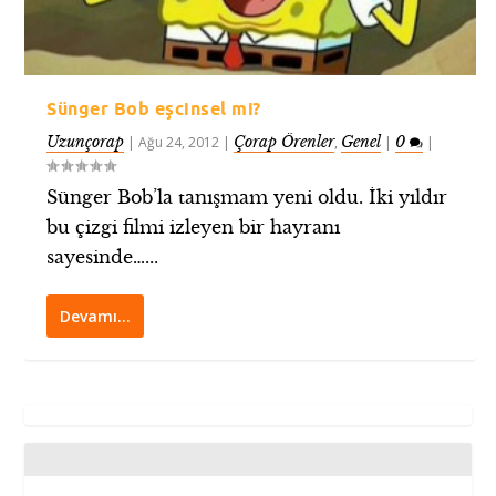
Sünger Bob eşcinsel mi?
Uzunçorap
Çorap Örenler
Genel
0
|
Ağu 24, 2012
|
,
|
|
Sünger Bob’la tanışmam yeni oldu. İki yıldır
bu çizgi filmi izleyen bir hayranı
sayesinde…...
Devamı…