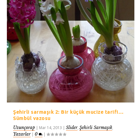
Şehirli sarmaşık 2: Bir küçük mucize tarifi…
Sümbül vazosu
Uzunçorap
Slider
Şehirli Sarmaşık
|
Mar 14, 2013
|
,
,
Yazarlar
0
|
|